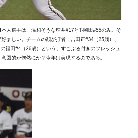
人選手は、温和そうな増井#17とT-岡田#55のみ。そ
好ましい。チームの顔が打者：吉田正#34（25歳）、
目の福田#4（26歳）という、すこぶる付きのフレッシュ
、意図的か偶然にか？今年は実現するのである。