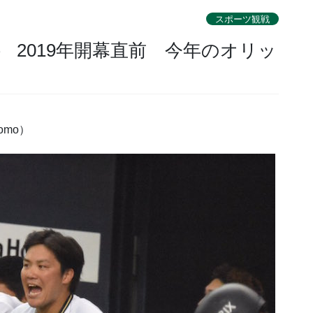
スポーツ観戦
） 2019年開幕直前 今年のオリッ
omo）