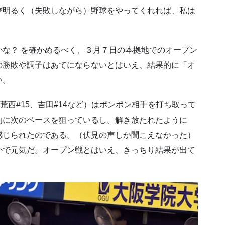
び明るく（失敗しながら）野球をやってくれれば、私は
な？ を確かめるべく、３月７日の本拠地でのオープン
の勝敗や調子はあてにならないとはいえ、結果的に「オ
い。
荒西#15、吉田#14など）はポンポン相手を打ち取って
的に次のベースを狙っているし。解き放たれたように
感じられたのである。（伏見の声しか聞こえなかった）
かで元気だ。オープン戦とはいえ、きっちり結果が出て