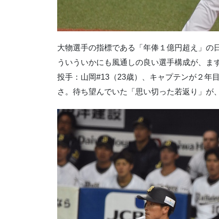
大物選手の指標である「年俸１億円超え」の日本
ういういかにも風通しの良い選手構成が、まず
投手：山岡#13（23歳）、キャプテンが２年
さ。待ち望んでいた「思い切った若返り」が