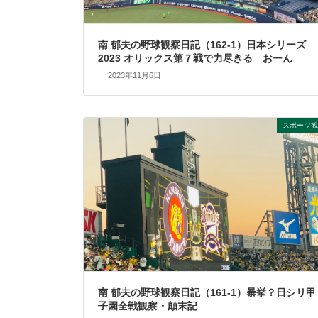
南 郁夫の野球観察日記（162-1）日本シリーズ
2023 オリックス第７戦で力尽きる おーん
2023年11月6日
スポーツ観
南 郁夫の野球観察日記（161-1）暴挙？日シリ甲
子園全戦観察・顛末記