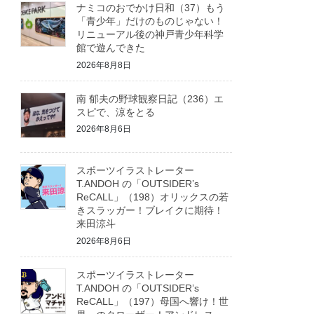
ナミコのおでかけ日和（37）もう
「青少年」だけのものじゃない！
リニューアル後の神戸青少年科学
館で遊んできた
2026年8月8日
南 郁夫の野球観察日記（236）エ
スピで、涼をとる
2026年8月6日
スポーツイラストレーター
T.ANDOH の「OUTSIDER’s
ReCALL」（198）オリックスの若
きスラッガー！ブレイクに期待！
来田涼斗
2026年8月6日
スポーツイラストレーター
T.ANDOH の「OUTSIDER’s
ReCALL」（197）母国へ響け！世