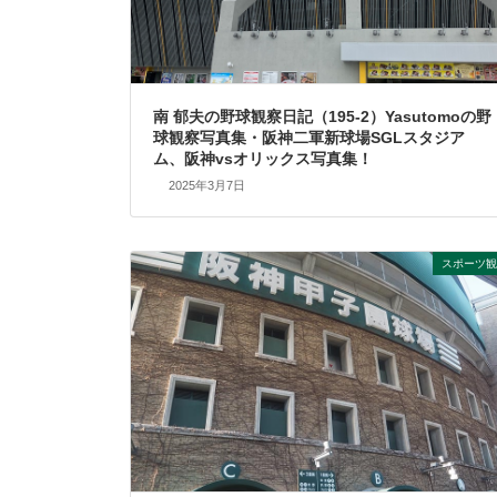
南 郁夫の野球観察日記（195-2）Yasutomoの野
球観察写真集・阪神二軍新球場SGLスタジア
ム、阪神vsオリックス写真集！
2025年3月7日
スポーツ観