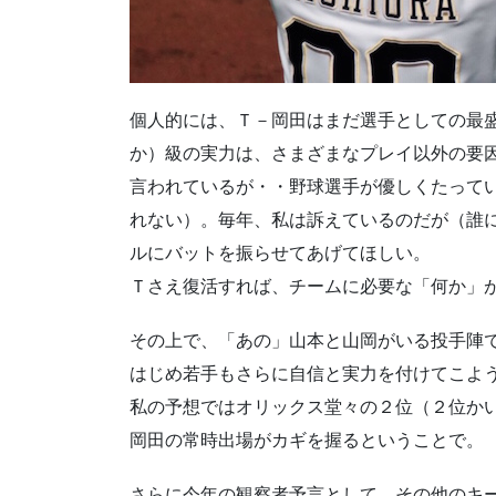
個人的には、Ｔ－岡田はまだ選手としての最
か）級の実力は、さまざまなプレイ以外の要
言われているが・・野球選手が優しくたって
れない）。毎年、私は訴えているのだが（誰
ルにバットを振らせてあげてほしい。
Ｔさえ復活すれば、チームに必要な「何か」
その上で、「あの」山本と山岡がいる投手陣
はじめ若手もさらに自信と実力を付けてこよ
私の予想ではオリックス堂々の２位（２位か
岡田の常時出場がカギを握るということで。
さらに今年の観察者予言として、その他のキ