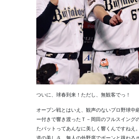
ついに、球春到来！ただし、無観客でっ！
オープン戦とはいえ、観声のないプロ野球中継
ー付きで響き渡ったＴ－岡田のフルスイング
たバットってあんなに美しく響くんですねえ
道の美しさ。無人の外野席でボーンと跳ねる