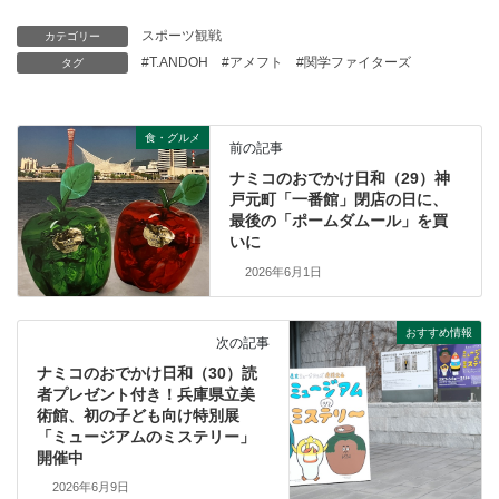
スポーツ観戦
カテゴリー
#T.ANDOH
#アメフト
#関学ファイターズ
タグ
食・グルメ
前の記事
ナミコのおでかけ日和（29）神
戸元町「一番館」閉店の日に、
最後の「ポームダムール」を買
いに
2026年6月1日
おすすめ情報
次の記事
ナミコのおでかけ日和（30）読
者プレゼント付き！兵庫県立美
術館、初の子ども向け特別展
「ミュージアムのミステリー」
開催中
2026年6月9日