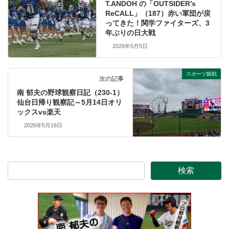
T.ANDOH の「OUTSIDER’s
ReCALL」（187）赤い軍団が戻
ってきた！関学ファイターズ、3
年ぶりの日大戦
2026年5月5日
スポーツ観戦
次の記事
南 郁夫の野球観察日記（230-1）
仙台日帰り観察記～5月14日オリ
ックスvs楽天
2026年5月16日