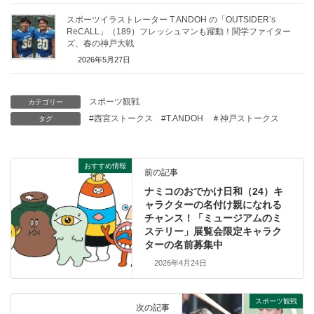
スポーツイラストレーター T.ANDOH の「OUTSIDER’s
ReCALL」（189）フレッシュマンも躍動！関学ファイター
ズ、春の神戸大戦
2026年5月27日
スポーツ観戦
カテゴリー
#西宮ストークス
#T.ANDOH
＃神戸ストークス
タグ
おすすめ情報
前の記事
ナミコのおでかけ日和（24）キ
ャラクターの名付け親になれる
チャンス！「ミュージアムのミ
ステリー」展覧会限定キャラク
ターの名前募集中
2026年4月24日
スポーツ観戦
次の記事