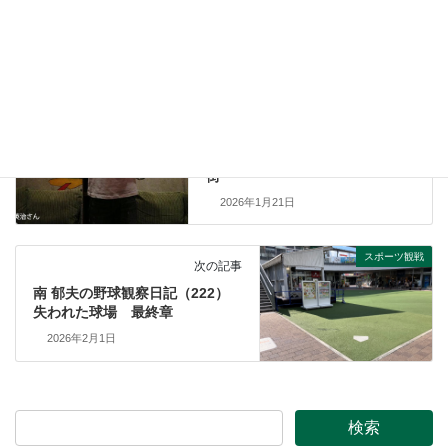
スポーツ観戦
前の記事
スポーツイラストレーター
T.ANDOH の「OUTSIDER’s
ReCALL」（173）神戸の街をス
ポーツで彩ってきた！スポルテ
リアのあゆみとアリーナのある
街
2026年1月21日
スポーツ観戦
次の記事
南 郁夫の野球観察日記（222）
失われた球場 最終章
2026年2月1日