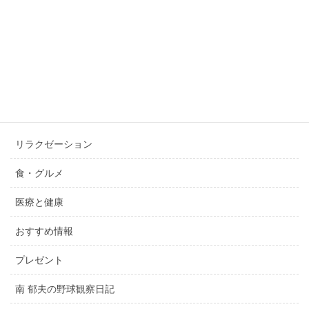
ナミコのおでかけ日和（34）神戸初登場！センタープ
ラザ“酒場型フレンチビストロ”『ボナパルト・ブル
ー』が7月2日オープン！
2026年7月2日
カテゴリー
リラクゼーション
食・グルメ
医療と健康
おすすめ情報
プレゼント
南 郁夫の野球観察日記