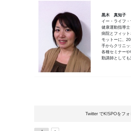
黒木 真知子
イー・ライフ
健康運動指導士
病院とフィット
モットーに、2
手からクリニッ
各種セミナーや
勤講師としても
Twitter でK!SPOを
フォ