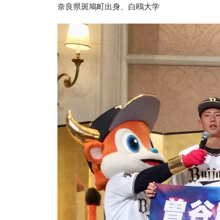
奈良県斑鳩町出身、
白鴎大学