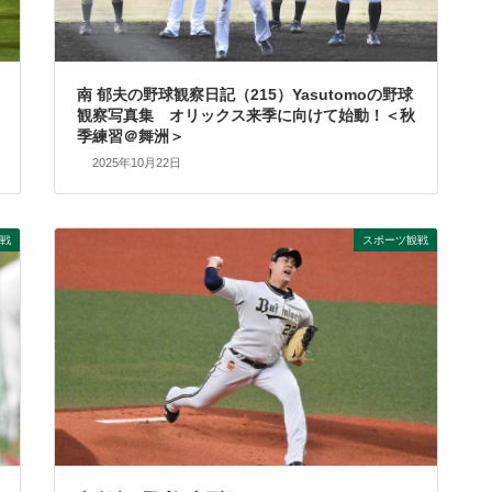
南 郁夫の野球観察日記（215）Yasutomoの野球
観察写真集 オリックス来季に向けて始動！＜秋
季練習＠舞洲＞
2025年10月22日
戦
スポーツ観戦