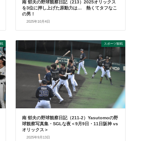
南 郁夫の野球観察日記（213）2025オリックス
を3位に押し上げた原動力は… 熱くてタフなこ
の男！
2025年10月4日
戦
スポーツ観戦
南 郁夫の野球観察日記（211-2）Yasutomoの野
球観察写真集・SGLな夜＜9月9日・11日阪神 vs
オリックス＞
2025年9月13日