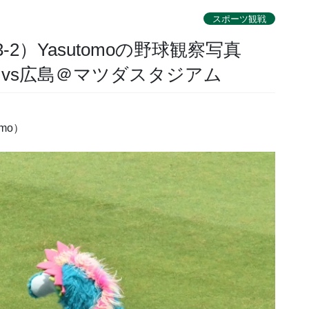
スポーツ観戦
2）Yasutomoの野球観察写真
スvs広島＠マツダスタジアム
mo）