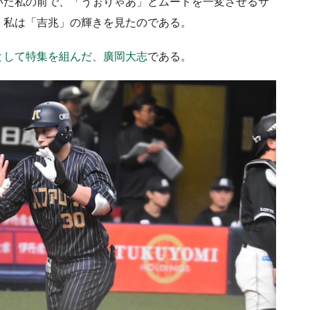
いた私の前で、「うぉりゃあ」とムードを一変させるサ
、私は「吉兆」の輝きを見たのである。
として特集を組んだ、廣岡大志
である。