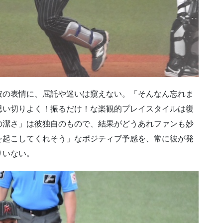
彼の表情に、屈託や迷いは窺えない。「そんなん忘れま
思い切りよく！振るだけ！な楽観的プレイスタイルは復
の潔さ」は彼独自のもので、結果がどうあれファンも妙
を起こしてくれそう」なポジティブ予感を、常に彼が発
りいない。