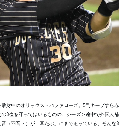
を散財中のオリックス・バファローズ。5割キープすら赤
内の3位を守ってはいるものの、シーズン途中で外国人補
足音（羽音？）が「耳たぶ」にまで迫っている、そんな8