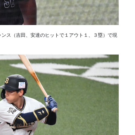
ャンス（吉田、安達のヒットで１アウト１、３塁）で現