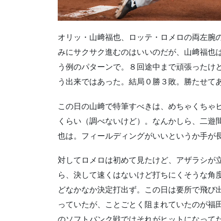
オリッ・山﨑福也、ロッテ・ロメロの両左腕
みにサクサク進むのはいいのだが、山﨑福也
う例のパターンで。８回途中まで頑張ったけ
う出来ではあった。結局０勝３敗。勝たせて
この日の山﨑で特筆すべきは、めちゃくちゃ
くらい（調べないけど）。なんかしら、二遊
也は。フィールディングがいいというか手が
対してロメロは初めて見たけど、アザラシが
ら、決して速くはないけど打ちにくそうな角
どなかなか決定打出ず。この日は要所で飛び
っていたが、ことごとく阻まれていたのが福
のソフトバンク戦ではそれがヒットになって