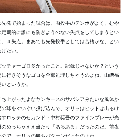
の先発で始まった試合は、両投手のテンポがよく、むや
は定期的に誰にも防ぎようのない失点をしてしまうとい
ど、４失点。まあでも先発投手としては合格かな、とい
あげたい。
ピッチャーゴロ多かったこと。記録じゃないか？という
間に行きそうなゴロを全部処理しちゃうのよね、山﨑福
長いというか。
立ち上がったよなヤンキースのサバシアみたいな風体か
度の球をぐいぐい投げ込んで、オリッはヒットは出るけ
出すロッテのセカンド・中村奨吾のファインプレーが光
田のめっちゃええ当たり「あるある」だったのだ。前夜
たので、オリッの勝ちパターンだったのよね。