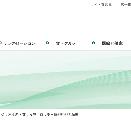
サイト運営元
広告
リラクゼーション
食・グルメ
医療と健康
0） 佐々木朗希・前々夜祭！ロッテ三連戦初戦の顛末！