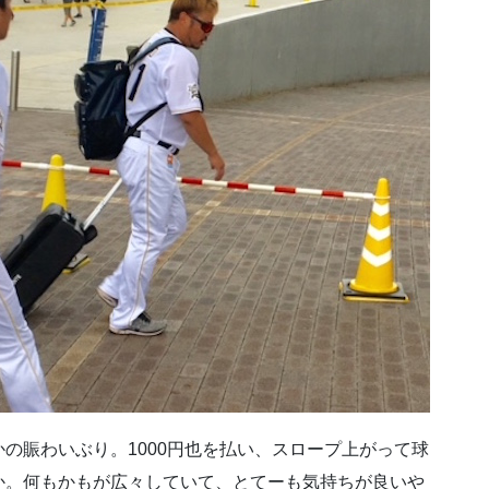
の賑わいぶり。1000円也を払い、スロープ上がって球
か。何もかもが広々していて、とてーも気持ちが良いや