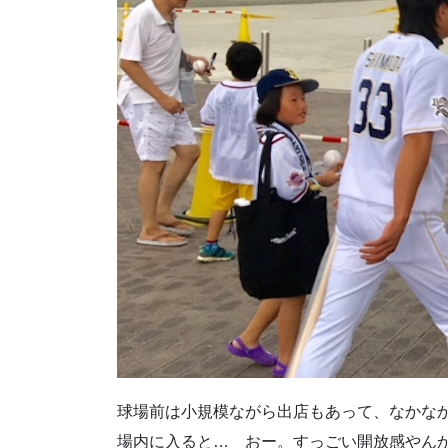
球場前は小規模ながら出店もあって、なかなか
場内に入ると… おー。すっごい開放感やん