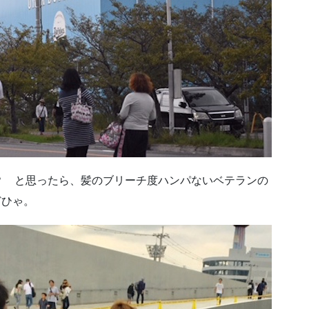
？ と思ったら、髪のブリーチ度ハンパないベテランの
どひゃ。